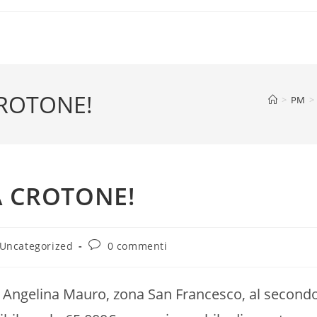
CROTONE!
>
PM
>
A CROTONE!
egoria
Commenti
Uncategorized
0 commenti
'articolo:
dell'articolo:
a Angelina Mauro, zona San Francesco, al second