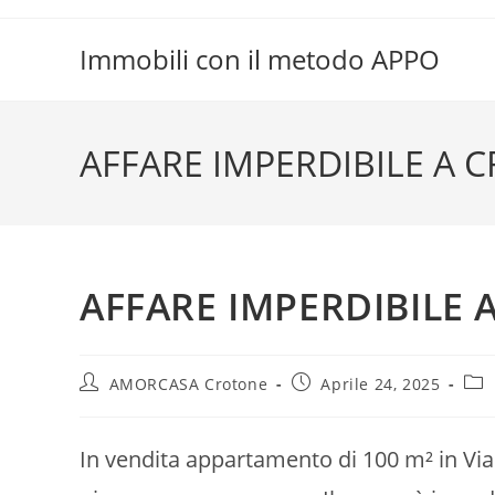
Salta
al
Immobili con il metodo APPO
contenuto
AFFARE IMPERDIBILE A 
AFFARE IMPERDIBILE 
Autore
Articolo
Cat
AMORCASA Crotone
Aprile 24, 2025
dell'articolo:
pubblicato:
dell
In vendita appartamento di 100 m² in Vi